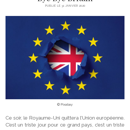
Y
PUBLIÉ LE 31 JANVIER 2020
v
e
s
L
e
B
o
© Pixabay
Ce soir, le Royaume-Uni quittera l’Union européenne.
r
C’est un triste jour pour ce grand pays, c’est un triste