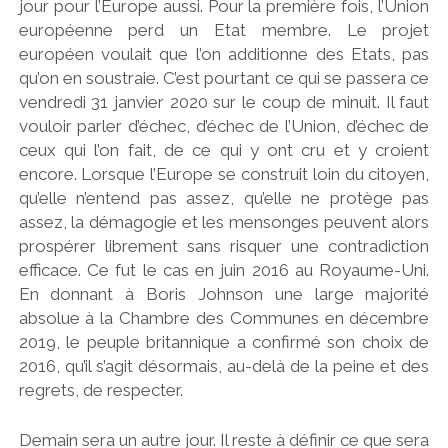
jour pour l’Europe aussi. Pour la première fois, l’Union
g
européenne perd un Etat membre. Le projet
européen voulait que l’on additionne des Etats, pas
n
qu’on en soustraie. C’est pourtant ce qui se passera ce
vendredi 31 janvier 2020 sur le coup de minuit. Il faut
'
vouloir parler d’échec, d’échec de l’Union, d’échec de
ceux qui l’on fait, de ce qui y ont cru et y croient
encore. Lorsque l’Europe se construit loin du citoyen,
qu’elle n’entend pas assez, qu’elle ne protège pas
assez, la démagogie et les mensonges peuvent alors
prospérer librement sans risquer une contradiction
efficace. Ce fut le cas en juin 2016 au Royaume-Uni.
En donnant à Boris Johnson une large majorité
absolue à la Chambre des Communes en décembre
2019, le peuple britannique a confirmé son choix de
2016, qu’il s’agit désormais, au-delà de la peine et des
regrets, de respecter.
Demain sera un autre jour. Il reste à définir ce que sera