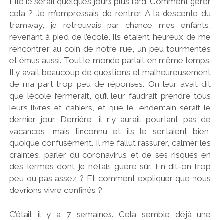
Elle le serait quelques jours plus tard. Comment gérer
cela ? Je m’empressais de rentrer. A la descente du
tramway, je retrouvais par chance mes enfants,
revenant à pied de l’école. Ils étaient heureux de me
rencontrer au coin de notre rue, un peu tourmentés
et émus aussi. Tout le monde parlait en même temps.
Il y avait beaucoup de questions et malheureusement
de ma part trop peu de réponses. On leur avait dit
que l’école fermerait, qu’il leur faudrait prendre tous
leurs livres et cahiers, et que le lendemain serait le
dernier jour. Derrière, il n’y aurait pourtant pas de
vacances, mais l’inconnu et ils le sentaient bien,
quoique confusément. Il me fallut rassurer, calmer les
craintes, parler du coronavirus et de ses risques en
des termes dont je n’étais guère sûr. En dit-on trop
peu ou pas assez ? Et comment expliquer que nous
devrions vivre confinés ?
C’était il y a 7 semaines. Cela semble déjà une