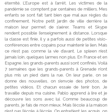
éternité. L’Europe est à l’arrêt. Les victimes de la
pandémie se comptent par centaines de milliers. Mes
enfants se sont fait tant bien que mal aux règles du
confinement. Notre petit jardin de ville derrière la
maison leur permet de s’aérer. Teams et Skype
rendent possible l’enseignement à distance. Lorsque
la classe est finie, il y a parfois aussi de petites visio-
conférences entre copains pour maintenir le lien. Mais
ce n’est pas comme la vie d’avant. Le spleen n’est
jamais loin, quelques larmes non plus. En France et en
Espagne, les grands-parents aussi sont confinés. Voilà
7 semaines que les grands-parents à Grenade n’ont
plus mis un pied dans la rue. On leur parle, on se
donne des nouvelles, on s’envoie des photos, de
petites vidéos. Et chacun essaie de tenir bon. Je
travaille depuis ma cuisine. Pablo apprend à lire et je
découvre les sons avec lui. Comme beaucoup de
parents, je fais de mon mieux. Mais l’école à la maison
n’est pas l’école à l’école. On entretient les acquis, on