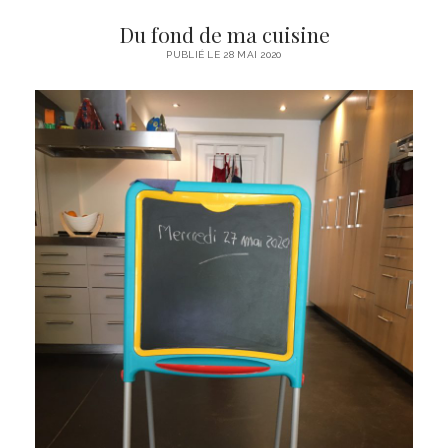
Y
Du fond de ma cuisine
v
PUBLIÉ LE 28 MAI 2020
e
s
L
e
B
o
r