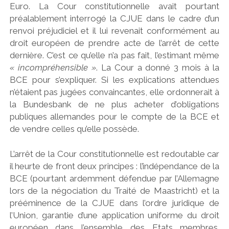
Euro. La Cour constitutionnelle avait pourtant
préalablement interrogé la CJUE dans le cadre d’un
renvoi préjudiciel et il lui revenait conformément au
droit européen de prendre acte de l’arrêt de cette
dernière. C’est ce qu’elle n’a pas fait, l’estimant même
« incompréhensible »
. La Cour a donné 3 mois à la
BCE pour s’expliquer. Si les explications attendues
n’étaient pas jugées convaincantes, elle ordonnerait à
la Bundesbank de ne plus acheter d’obligations
publiques allemandes pour le compte de la BCE et
de vendre celles qu’elle possède.
L’arrêt de la Cour constitutionnelle est redoutable car
il heurte de front deux principes : l’indépendance de la
BCE (pourtant ardemment défendue par l’Allemagne
lors de la négociation du Traité de Maastricht) et la
prééminence de la CJUE dans l’ordre juridique de
l’Union, garantie d’une application uniforme du droit
européen dans l’ensemble des Etats membres.