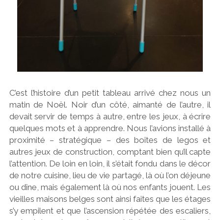
g
n
'
C’est l’histoire d’un petit tableau arrivé chez nous un
matin de Noël. Noir d’un côté, aimanté de l’autre, il
devait servir de temps à autre, entre les jeux, à écrire
quelques mots et à apprendre. Nous l’avions installé à
proximité – stratégique – des boîtes de legos et
autres jeux de construction, comptant bien qu’il capte
l’attention. De loin en loin, il s’était fondu dans le décor
de notre cuisine, lieu de vie partagé, là où l’on déjeune
ou dîne, mais également là où nos enfants jouent. Les
vieilles maisons belges sont ainsi faites que les étages
s’y empilent et que l’ascension répétée des escaliers,