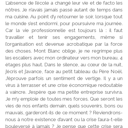
L’absence de l’école a changé leur vie et de facto les
nôtres. Je n’avais jamais passé autant de temps dans
ma cuisine. Au point d’y retourner le soir, lorsque tout
le monde s’est endormi, pour poursuivre ma journée.
Car la vie professionnelle est toujours là : il faut
travailler et tenir ses engagements, même si
l’organisation est devenue acrobatique par la force
des choses. Mont Blanc oblige, je ne regrimpe plus
les escaliers avec mon ordinateur vers mon bureau, 4
étages plus haut. Dans le silence, au cœur de la nuit,
j’écris et j’avance, face au petit tableau du Père Noël.
J’éprouve parfois un sentiment de vertige. Il y a un
virus à terrasser et une crise économique redoutable
à vaincre. J’espère que ma petite entreprise survivra.
Je m’y emploie de toutes mes forces. Que seront les
vies de nos enfants demain, quels souvenirs, bons ou
mauvais, garderont-ils de ce moment ? Reviendrons-
nous à notre existence d’avant ou la crise l’aura-t-elle
bouleversé à jamais ? Je pense que cette crise sera