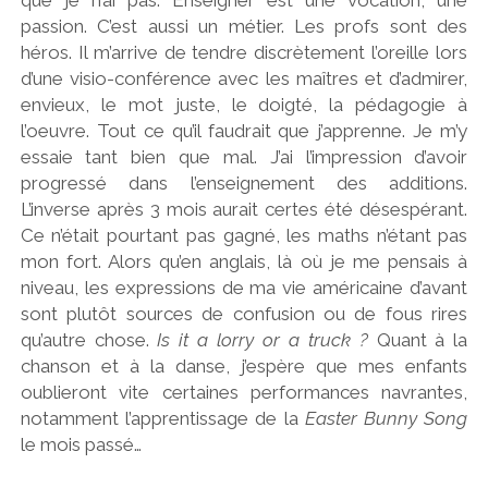
que je n’ai pas. Enseigner est une vocation, une
passion. C’est aussi un métier. Les profs sont des
héros. Il m’arrive de tendre discrètement l’oreille lors
d’une visio-conférence avec les maîtres et d’admirer,
envieux, le mot juste, le doigté, la pédagogie à
l’oeuvre. Tout ce qu’il faudrait que j’apprenne. Je m’y
essaie tant bien que mal. J’ai l’impression d’avoir
progressé dans l’enseignement des additions.
L’inverse après 3 mois aurait certes été désespérant.
Ce n’était pourtant pas gagné, les maths n’étant pas
mon fort. Alors qu’en anglais, là où je me pensais à
niveau, les expressions de ma vie américaine d’avant
sont plutôt sources de confusion ou de fous rires
qu’autre chose.
Is it a lorry or a truck ?
Quant à la
chanson et à la danse, j’espère que mes enfants
oublieront vite certaines performances navrantes,
notamment l’apprentissage de la
Easter Bunny Song
le mois passé…