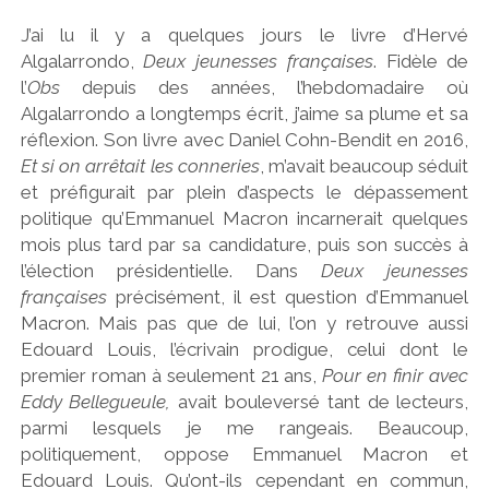
g
J’ai lu il y a quelques jours le livre d’Hervé
Algalarrondo,
Deux jeunesses françaises
. Fidèle de
n
l’
Obs
depuis des années, l’hebdomadaire où
Algalarrondo a longtemps écrit, j’aime sa plume et sa
'
réflexion. Son livre avec Daniel Cohn-Bendit en 2016,
Et si on arrêtait les conneries
, m’avait beaucoup séduit
et préfigurait par plein d’aspects le dépassement
politique qu’Emmanuel Macron incarnerait quelques
mois plus tard par sa candidature, puis son succès à
l’élection présidentielle. Dans
Deux jeunesses
françaises
précisément, il est question d’Emmanuel
Macron. Mais pas que de lui, l’on y retrouve aussi
Edouard Louis, l’écrivain prodigue, celui dont le
premier roman à seulement 21 ans,
Pour en finir avec
Eddy Bellegueule,
avait bouleversé tant de lecteurs,
parmi lesquels je me rangeais. Beaucoup,
politiquement, oppose Emmanuel Macron et
Edouard Louis. Qu’ont-ils cependant en commun,