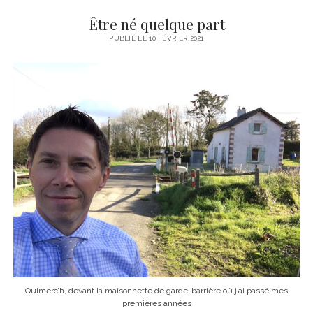
Y
Être né quelque part
v
PUBLIÉ LE 10 FÉVRIER 2021
e
s
L
e
B
o
r
Quimerc’h, devant la maisonnette de garde-barrière où j’ai passé mes
premières années