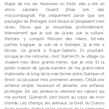
étape de ma vie, heureuse ou triste, elle a été un
ancre salutaire. Quand j’étais loin, elle
m’accompagnait. Pas uniquement parce que ces
paysages de Bretagne sont beaux et peuplaient mes
rêves. Parce que je ressentais profondément,
intensément que je suis de là-bas, par la culture,
l’histoire, y compris l’histoire des miens, fût-elle
parfois tragique. Je suis né à Quimper, j’y ai été à
l’école. J’ai grandi à Ergué-Gabéric. Et pourtant,
lorsque je me retourne, c’est Quimerc’h, le village où
vivaient mes deux grands-mères, que je vois. Et la
petite maison de garde-barrière de ma grand-mère
maternelle, le long de la voie ferrée entre Quimper et
Brest, où j’ai passé mes premières années. C’était une
enfance simple, heureuse et aimante, une enfance
protégée. De ces années-là viennent les valeurs qui
me portent. Quimerc’h s’est inscrit au cœur de mon
monde. Les champs, les animaux, la forêt du Cranou
toute proche, l’odeur et les couleurs de la campagne