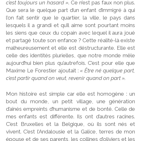
c’est toujours un hasard »
. Ce n’est pas faux non plus.
Que sera le quelque part d’un enfant d’immigré à qui
l’on fait sentir que le quartier, la ville, le pays dans
lesquels il a grandi et qu’il aime sont pourtant moins
les siens que ceux du copain avec lequel il aura joué
et partagé toute son enfance ? Cette réalité-là existe
malheureusement et elle est déstructurante. Elle est
celle des identités plurielles, que notre monde mêle
aujourd’hui bien plus qu’autrefois. C’est pour elle que
Maxime Le Forestier ajoutait :
« Être né quelque part,
c’est partir quand on veut, revenir quand on part ».
Mon histoire est simple car elle est homogène : un
bout du monde, un petit village, une génération
d’aînés empreints d’humanisme et de bonté. Celle de
mes enfants est différente. Ils ont d’autres racines.
C’est Bruxelles et la Belgique, où ils sont nés et
vivent. C’est l’Andalousie et la Galice, terres de mon
épouse et de ses parents, les collines d’oliviers et les