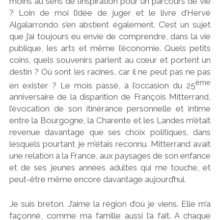
moins au sens de l’inspiration pour un parcours de vie
? Loin de moi l’idée de juger et le livre d’Hervé
Algalarrondo s’en abstient également. C’est un sujet
que j’ai toujours eu envie de comprendre, dans la vie
publique, les arts et même l’économie. Quels petits
coins, quels souvenirs parlent au cœur et portent un
destin ? Où sont les racines, car il ne peut pas ne pas
ème
en exister ? Le mois passé, à l’occasion du 25
anniversaire de la disparition de François Mitterrand,
l’évocation de son itinérance personnelle et intime
entre la Bourgogne, la Charente et les Landes m’était
revenue davantage que ses choix politiques, dans
lesquels pourtant je m’étais reconnu. Mitterrand avait
une relation à la France, aux paysages de son enfance
et de ses jeunes années adultes qui me touche, et
peut-être même encore davantage aujourd’hui.
Je suis breton. J’aime la région d’où je viens. Elle m’a
façonné, comme ma famille aussi l’a fait. A chaque