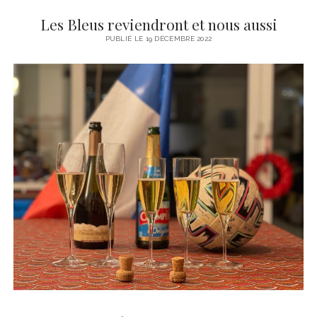
Y
Les Bleus reviendront et nous aussi
v
PUBLIÉ LE 19 DÉCEMBRE 2022
e
s
L
e
B
o
r