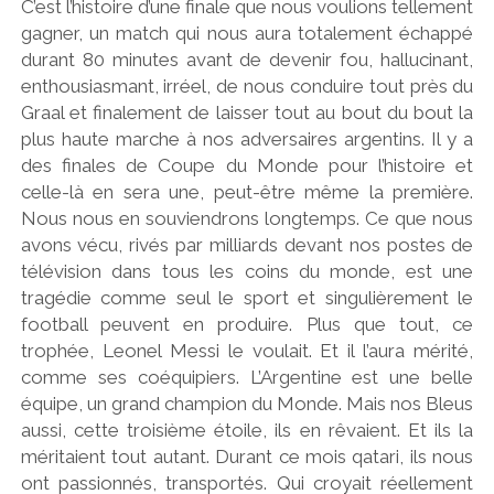
C’est l’histoire d’une finale que nous voulions tellement
g
gagner, un match qui nous aura totalement échappé
durant 80 minutes avant de devenir fou, hallucinant,
n
enthousiasmant, irréel, de nous conduire tout près du
Graal et finalement de laisser tout au bout du bout la
'
plus haute marche à nos adversaires argentins. Il y a
des finales de Coupe du Monde pour l’histoire et
celle-là en sera une, peut-être même la première.
Nous nous en souviendrons longtemps. Ce que nous
avons vécu, rivés par milliards devant nos postes de
télévision dans tous les coins du monde, est une
tragédie comme seul le sport et singulièrement le
football peuvent en produire. Plus que tout, ce
trophée, Leonel Messi le voulait. Et il l’aura mérité,
comme ses coéquipiers. L’Argentine est une belle
équipe, un grand champion du Monde. Mais nos Bleus
aussi, cette troisième étoile, ils en rêvaient. Et ils la
méritaient tout autant. Durant ce mois qatari, ils nous
ont passionnés, transportés. Qui croyait réellement