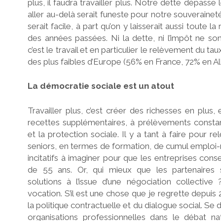
plus, il faudra travailler plus. Notre dette dépasse 
aller au-delà serait funeste pour notre souveraine
serait facile, à part qu’on y laisserait aussi toute
des années passées. Ni la dette, ni l’impôt ne sont
c’est le travail et en particulier le relèvement du tau
des plus faibles d’Europe (56% en France, 72% en A
La démocratie sociale est un atout
Travailler plus, c’est créer des richesses en plus, 
recettes supplémentaires, à prélèvements constant
et la protection sociale. Il y a tant à faire pour r
seniors, en termes de formation, de cumul emploi-
incitatifs à imaginer pour que les entreprises conse
de 55 ans. Or, qui mieux que les partenaires s
solutions à l’issue d’une négociation collective 
vocation. S’il est une chose que je regrette depuis 
la politique contractuelle et du dialogue social. Se 
organisations professionnelles dans le débat nat