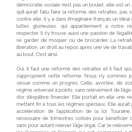
démocratie sociale n’est pas un boulet, elle est un
qu’il aurait fallu faire la réforme des retraites, pas
contre elle. Il y a dans l’imaginaire français un idéa
luttes glorieuses, qui appartiennent à notre réc
respecter. Il s’y trouve aussi une passion de l’égalité 
se garder de moquer ou de brocarder. La retra
libération, un droit au repos après une vie de travail, 
au bout. C’est ainsi.
Oui, il faut une réforme des retraites et il faut qu
s’approprient cette réforme. Nous n’y sommes p
vécue comme un progrès. Celle, avortée, de 2019 
régime universel à points, sans relèvement de l’âge 
d’or d’équilibre financier. Elle portait en elle une r
mettant fin à tous les régimes spéciaux. Elle aurai
accélération de l’application de la loi Tourai
nécessaire de trimestres cotisés pour bénéficier d’
sans pour autant relever l’âge légal. Car le relèvem