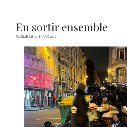
r
En sortir ensemble
e
PUBLIÉ LE 25 MARS 2023
-
Y
v