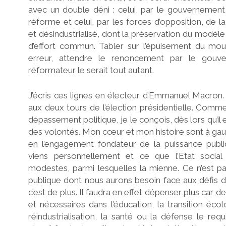
avec un double déni : celui, par le gouvernement,
o
réforme et celui, par les forces d’opposition, de la
et désindustrialisé, dont la préservation du modèle 
d’effort commun. Tabler sur l’épuisement du mou
erreur, attendre le renoncement par le gou
r
réformateur le serait tout autant.
J’écris ces lignes en électeur d’Emmanuel Macron. E
aux deux tours de l’élection présidentielle. Comme j
g
dépassement politique, je le conçois, dès lors qu’il
des volontés. Mon cœur et mon histoire sont à gauche
en l’engagement fondateur de la puissance publiq
n
viens personnellement et ce que l’Etat social
modestes, parmi lesquelles la mienne. Ce n’est p
publique dont nous aurons besoin face aux défis 
c’est de plus. Il faudra en effet dépenser plus car 
'
et nécessaires dans l’éducation, la transition éco
réindustrialisation, la santé ou la défense le req