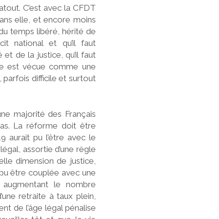
 atout. C’est avec la CFDT
 sans elle, et encore moins
l du temps libéré, hérité de
it national et qu’il faut
et de la justice, qu’il faut
ite est vécue comme une
parfois difficile et surtout
’une majorité des Français
as. La réforme doit être
aurait pu l’être avec le
légal, assortie d’une règle
éelle dimension de justice,
t pu être couplée avec une
ne, augmentant le nombre
une retraite à taux plein,
ent de l’âge légal pénalise