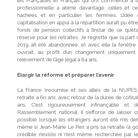
les Françaises et Français qui ont commencé à tra
professionnelle a abimé davantage, celles et ce
hachées et en particulier les femmes. L’idée d
capitalisation en appui à la répartition aurait pu êt
fonds de pension collectifs à l’instar de ce qu’éta
réserve pour les retraites. Je regrette que la part 
2019 ait été abandonnée, et avec elle la fenêtre d
ouvrait, au profit d’un changement uniquement
relèvement de l’âge légal à 64 ans.
Elargir la réforme et préparer l’avenir
La France Insoumise et ses alliés de la NUPES
retraite à 60 ans, avec retour de la durée de cotisa
ans. C’est rigoureusement infinançable et 
Rassemblement national, il s’efforce de laisser 
possible lorsque les étrangers auront été mis deh
même si Jean-Marie Le Pen a pris sa retraite (à 90
crédible n’existe ni n’est même recherchée par le