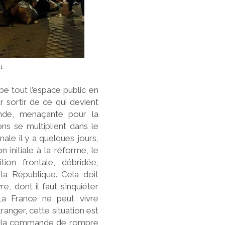
t
e tout l’espace public en
 sortir de ce qui devient
onde, menaçante pour la
ons se multiplient dans le
nale il y a quelques jours,
n initiale à la réforme, le
on frontale, débridée,
a République. Cela doit
e, dont il faut s’inquiéter
La France ne peut vivre
ranger, cette situation est
e. Cela commande de rompre