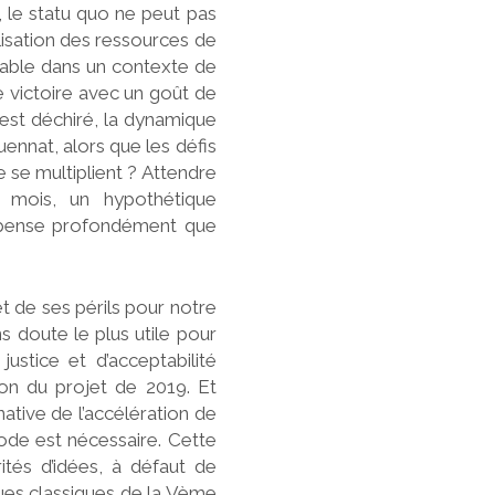
r, le statu quo ne peut pas
lisation des ressources de
bable dans un contexte de
e victoire avec un goût de
l est déchiré, la dynamique
nquennat, alors que les défis
 se multiplient ? Attendre
n mois, un hypothétique
e pense profondément que
et de ses périls pour notre
ns doute le plus utile pour
ustice et d’acceptabilité
tion du projet de 2019. Et
native de l’accélération de
ode est nécessaire. Cette
ités d’idées, à défaut de
ques classiques de la Vème