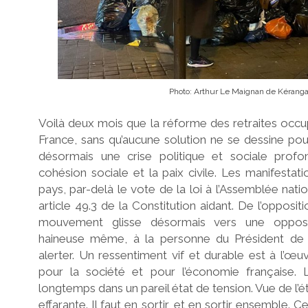
e
s
Photo: Arthur Le Maignan de Kéranga
Voilà deux mois que la réforme des retraites occup
France, sans qu’aucune solution ne se dessine pour
L
désormais une crise politique et sociale prof
cohésion sociale et la paix civile. Les manifestati
pays, par-delà le vote de la loi à l’Assemblée natio
article 49.3 de la Constitution aidant. De l’oppositio
e
mouvement glisse désormais vers une oppositi
haineuse même, à la personne du Président de l
alerter. Un ressentiment vif et durable est à l’œuvr
B
pour la société et pour l’économie française. 
longtemps dans un pareil état de tension. Vue de l’ét
effarante. Il faut en sortir, et en sortir ensembl