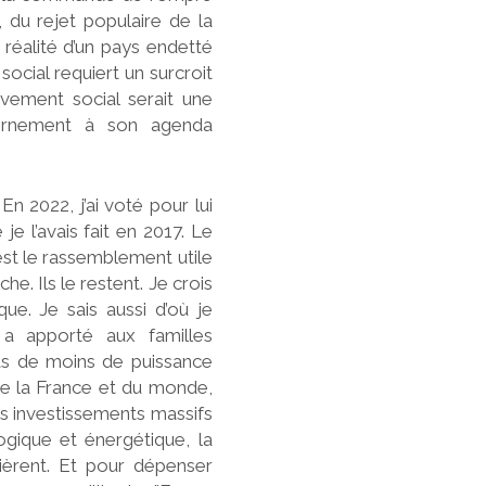
 du rejet populaire de la
 réalité d’un pays endetté
social requiert un surcroit
vement social serait une
vernement à son agenda
n 2022, j’ai voté pour lui
e l’avais fait en 2017. Le
 est le rassemblement utile
. Ils le restent. Je crois
ue. Je sais aussi d’où je
 a apporté aux familles
as de moins de puissance
de la France et du monde,
des investissements massifs
logique et énergétique, la
uièrent. Et pour dépenser