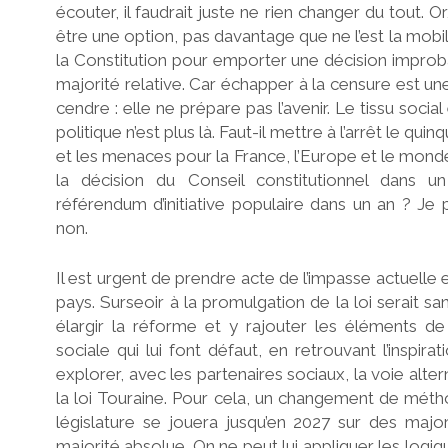
écouter, il faudrait juste ne rien changer du tout. O
être une option, pas davantage que ne l’est la mobi
la Constitution pour emporter une décision impro
majorité relative. Car échapper à la censure est un
cendre : elle ne prépare pas l’avenir. Le tissu socia
politique n’est plus là. Faut-il mettre à l’arrêt le qui
et les menaces pour la France, l’Europe et le monde
la décision du Conseil constitutionnel dans u
référendum d’initiative populaire dans un an ? J
non.
Il est urgent de prendre acte de l’impasse actuelle 
pays. Surseoir à la promulgation de la loi serait sa
élargir la réforme et y rajouter les éléments de j
sociale qui lui font défaut, en retrouvant l’inspira
explorer, avec les partenaires sociaux, la voie alter
la loi Touraine. Pour cela, un changement de méth
législature se jouera jusqu’en 2027 sur des major
majorité absolue. On ne peut lui appliquer les logi