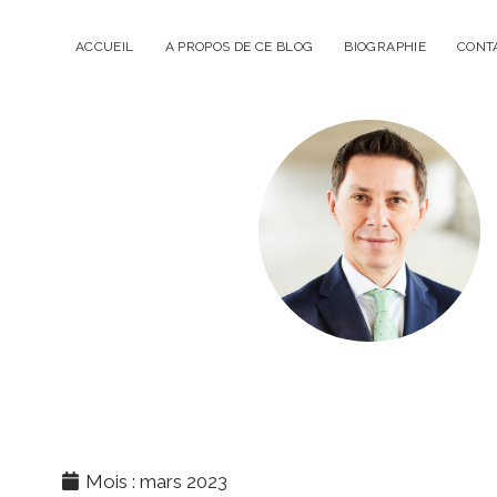
ACCUEIL
A PROPOS DE CE BLOG
BIOGRAPHIE
CONT
P
i
e
r
Mois : mars 2023