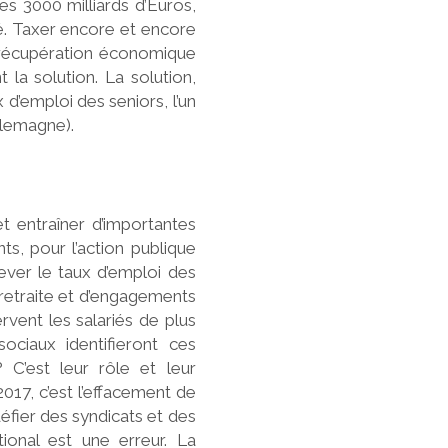
les 3000 milliards d’Euros,
té. Taxer encore et encore
 la récupération économique
 la solution. La solution,
x d’emploi des seniors, l’un
llemagne).
et entraîner d’importantes
s, pour l’action publique
elever le taux d’emploi des
retraite et d’engagements
rvent les salariés de plus
ociaux identifieront ces
? C’est leur rôle et leur
2017, c’est l’effacement de
défier des syndicats et des
ional est une erreur. La