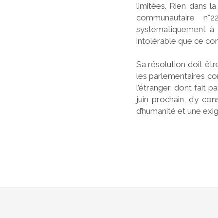
limitées. Rien dans 
o
communautaire n°2
systématiquement à l
intolérable que ce con
r
Sa résolution doit êtr
les parlementaires co
l’étranger, dont fait 
juin prochain, d’y co
g
d’humanité et une exig
n
'