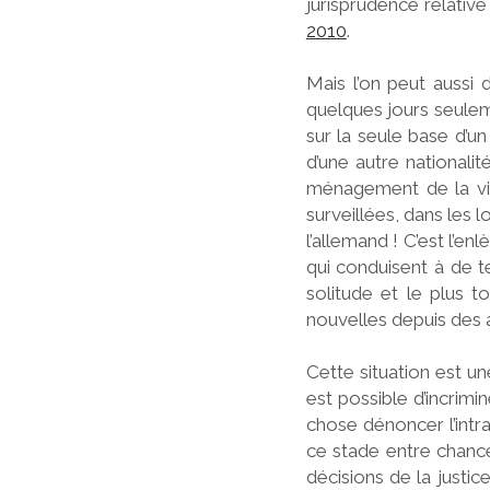
jurisprudence relative
2010
.
e
Mais l’on peut aussi 
quelques jours seulem
s
sur la seule base d’u
d’une autre nationali
ménagement de la vie 
surveillées, dans les l
L
l’allemand ! C’est l’e
qui conduisent à de te
solitude et le plus t
nouvelles depuis des 
e
Cette situation est un
est possible d’incrimi
chose dénoncer l’intr
B
ce stade entre chance
décisions de la justi