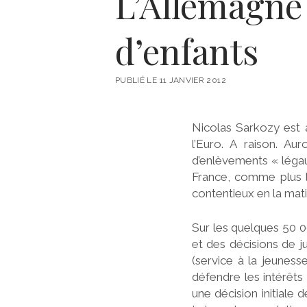
L’Allemagne 
r
d’enfants
e
PUBLIÉ LE 11 JANVIER 2012
Nicolas Sarkozy est a
-
l’Euro. A raison. Au
d’enlèvements « légaux
France, comme plus l
contentieux en la mati
Y
Sur les quelques 50 0
et des décisions de j
(service à la jeunesse
v
défendre les intérêts 
une décision initiale