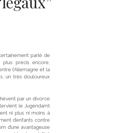
“légaux”
 certainement parlé de
e plus précis encore,
entre l’Allemagne et la
s, un très douloureux
chèvent par un divorce
ntervient le Jugendamt
ient ni plus ni moins à
vement d’enfants contre
 nom d’une avantageuse