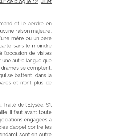
sur ce blog le 12 juillet
lemand et le perdre en
aucune raison majeure,
qu’une mère ou un père
écarté sans le moindre
 l’occasion de visites
ler une autre langue que
els drames se comptent,
qui se battent, dans la
parés et n’ont plus de
raité de l’Elysée. S’il
le, il faut avant toute
égociations engagées à
ies d’appel contre les
ugendamt sont en outre