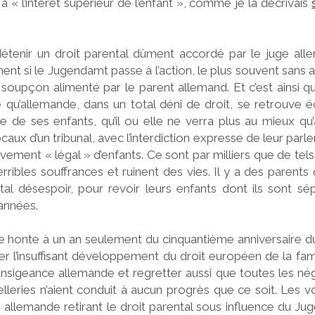
 à « l’intérêt supérieur de l’enfant », comme je la décrivais
détenir un droit parental dûment accordé par le juge al
ent si le Jugendamt passe à l’action, le plus souvent sans 
n soupçon alimenté par le parent allemand. Et c’est ainsi 
té qu’allemande, dans un total déni de droit, se retrouve 
de ses enfants, qu’il ou elle ne verra plus au mieux qu’à
ocaux d’un tribunal, avec l’interdiction expresse de leur par
nlèvement « légal » d’enfants. Ce sont par milliers que de t
rribles souffrances et ruinent des vies. Il y a des parents 
otal désespoir, pour revoir leurs enfants dont ils sont sé
années.
e honte à un an seulement du cinquantième anniversaire du T
ner l’insuffisant développement du droit européen de la famil
ansigeance allemande et regretter aussi que toutes les n
lleries n’aient conduit à aucun progrès que ce soit. Les vo
ce allemande retirant le droit parental sous influence du J