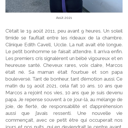
g
n
Août 2021
C’était le 19 août 2011, peu avant 9 heures. Un soleil
'
timide se faufilait entre les rideaux de la chambre.
Clinique Edith Cavell, Uccle. La nuit avait été longue.
Le petit bonhomme se faisait attendre. Il arriva enfin.
Les premiers cris signalèrent un bébé vigoureux et en
heureuse santé. Cheveux rares, voix claire, Marcos
était né. Sa maman était fourbue et son papa
bouleversé. Tant de bonheur, tant d’émotion aussi. Ce
matin du 19 août 2021, cela fait 10 ans. 10 ans que
Marcos a rejoint nos vies, 10 ans que je suis devenu
papa. Je repense souvent à ce jour-là, au mélange de
joie, de fierté, de responsabilité et d’appréhension
aussi que j’avais ressenti. Une nouvelle vie
commençait, avec ce petit être qui occuperait nos
jours et nos nuits, qui en deviendrait le centre avant,