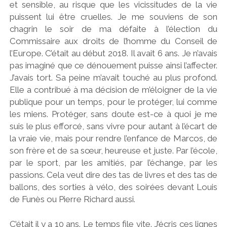
et sensible, au risque que les vicissitudes de la vie
puissent lui être cruelles. Je me souviens de son
chagrin le soir de ma défaite à l’élection du
Commissaire aux droits de l’homme du Conseil de
l’Europe. C’était au début 2018. Il avait 6 ans. Je n’avais
pas imaginé que ce dénouement puisse ainsi l’affecter.
J’avais tort. Sa peine m’avait touché au plus profond.
Elle a contribué à ma décision de m’éloigner de la vie
publique pour un temps, pour le protéger, lui comme
les miens. Protéger, sans doute est-ce à quoi je me
suis le plus efforcé, sans vivre pour autant à l’écart de
la vraie vie, mais pour rendre l’enfance de Marcos, de
son frère et de sa sœur, heureuse et juste. Par l’école,
par le sport, par les amitiés, par l’échange, par les
passions. Cela veut dire des tas de livres et des tas de
ballons, des sorties à vélo, des soirées devant Louis
de Funès ou Pierre Richard aussi.
C’était il y a 10 ans. Le temps file vite. J’écris ces lignes