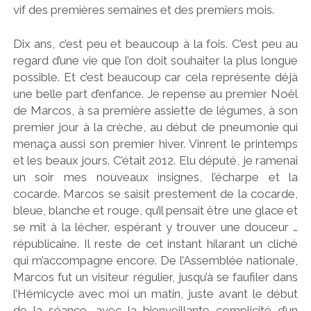
vif des premières semaines et des premiers mois.
Dix ans, c’est peu et beaucoup à la fois. C’est peu au
regard d’une vie que l’on doit souhaiter la plus longue
possible. Et c’est beaucoup car cela représente déjà
une belle part d’enfance. Je repense au premier Noël
de Marcos, à sa première assiette de légumes, à son
premier jour à la crèche, au début de pneumonie qui
menaça aussi son premier hiver. Vinrent le printemps
et les beaux jours. C’était 2012. Elu député, je ramenai
un soir mes nouveaux insignes, l’écharpe et la
cocarde. Marcos se saisit prestement de la cocarde,
bleue, blanche et rouge, qu’il pensait être une glace et
se mit à la lécher, espérant y trouver une douceur …
républicaine. Il reste de cet instant hilarant un cliché
qui m’accompagne encore. De l’Assemblée nationale,
Marcos fut un visiteur régulier, jusqu’à se faufiler dans
l’Hémicycle avec moi un matin, juste avant le début
de la séance, avec la bienveillante complicité d’un