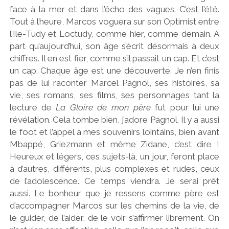
face à la mer et dans l’écho des vagues. C’est l’été.
Tout à l’heure, Marcos voguera sur son Optimist entre
l’Ile-Tudy et Loctudy, comme hier, comme demain. A
part qu’aujourd’hui, son âge s’écrit désormais à deux
chiffres. Il en est fier, comme s’il passait un cap. Et c’est
un cap. Chaque âge est une découverte. Je n’en finis
pas de lui raconter Marcel Pagnol, ses histoires, sa
vie, ses romans, ses films, ses personnages tant la
lecture de
La Gloire de mon père
fut pour lui une
révélation. Cela tombe bien, j’adore Pagnol. Il y a aussi
le foot et l’appel à mes souvenirs lointains, bien avant
Mbappé, Griezmann et même Zidane, c’est dire !
Heureux et légers, ces sujets-là, un jour, feront place
à d’autres, différents, plus complexes et rudes, ceux
de l’adolescence. Ce temps viendra. Je serai prêt
aussi. Le bonheur que je ressens comme père est
d’accompagner Marcos sur les chemins de la vie, de
le guider, de l’aider, de le voir s’affirmer librement. On