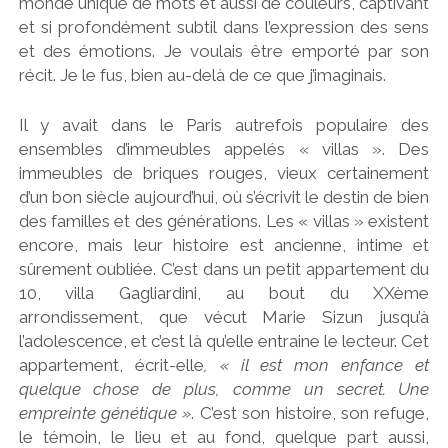
monde unique de mots et aussi de couleurs, captivant
et si profondément subtil dans l’expression des sens
et des émotions. Je voulais être emporté par son
récit. Je le fus, bien au-delà de ce que j’imaginais.
Il y avait dans le Paris autrefois populaire des
ensembles d’immeubles appelés « villas ». Des
immeubles de briques rouges, vieux certainement
d’un bon siècle aujourd’hui, où s’écrivit le destin de bien
des familles et des générations. Les « villas » existent
encore, mais leur histoire est ancienne, intime et
sûrement oubliée. C’est dans un petit appartement du
10, villa Gagliardini, au bout du XXème
arrondissement, que vécut Marie Sizun jusqu’à
l’adolescence, et c’est là qu’elle entraine le lecteur. Cet
appartement, écrit-elle
, « il est mon enfance et
quelque chose de plus, comme un secret. Une
empreinte génétique »
. C’est son histoire, son refuge,
le témoin, le lieu et au fond, quelque part aussi,