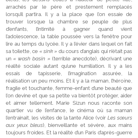
arrachés par le père et prestement remplacés
lorsqu’il partira. Il y a la place que l’on essaie de
trouver lorsque la chambre se peuple de plus
d’enfants, l’intimité à gagner quand vient
l’adolescence, la table poussée vers la fenêtre pour
lire au temps du lycée. Il y a l’évier dans lequel on fait
sa toilette, ce
« sink »
du cours d’anglais qui n’était pas
un
« wash basin »
(terrible anecdote), décrivant une
réalité sociale autant qu’une humiliation. Il y a les
essais de tapisserie, l’imagination assurée, la
réalisation un peu moins. Et il y a la maman, l’héroïne,
fragile et touchante, femme-enfant d’une beauté que
l’on devine et que sa petite va bientôt protéger, aider
et aimer tellement. Marie Sizun nous raconte son
quartier vu de l’enfance, le cinéma où sa maman
l’entrainait, les visites de la tante Alice (voir
Les sœurs
aux yeux bleus
), bienveillante et sévère, aux mains
toujours froides. Et la réalité d’un Paris d’après-guerre