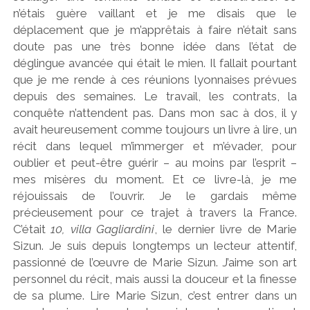
g
n’étais guère vaillant et je me disais que le
déplacement que je m’apprêtais à faire n’était sans
n
doute pas une très bonne idée dans l’état de
déglingue avancée qui était le mien. Il fallait pourtant
'
que je me rende à ces réunions lyonnaises prévues
depuis des semaines. Le travail, les contrats, la
conquête n’attendent pas. Dans mon sac à dos, il y
avait heureusement comme toujours un livre à lire, un
récit dans lequel m’immerger et m’évader, pour
oublier et peut-être guérir – au moins par l’esprit –
mes misères du moment. Et ce livre-là, je me
réjouissais de l’ouvrir. Je le gardais même
précieusement pour ce trajet à travers la France.
C’était
10, villa Gagliardini
, le dernier livre de Marie
Sizun. Je suis depuis longtemps un lecteur attentif,
passionné de l’œuvre de Marie Sizun. J’aime son art
personnel du récit, mais aussi la douceur et la finesse
de sa plume. Lire Marie Sizun, c’est entrer dans un