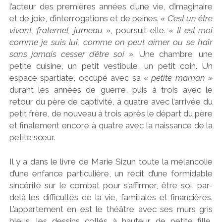
l’acteur des premières années d’une vie, d’imaginaire
et de joie, d’interrogations et de peines.
« C’est un être
vivant, fraternel, jumeau »
, poursuit-elle.
« Il est moi
comme je suis lui, comme on peut aimer ou se haïr
sans jamais cesser d’être soi »
. Une chambre, une
petite cuisine, un petit vestibule, un petit coin. Un
espace spartiate, occupé avec sa
« petite maman »
durant les années de guerre, puis à trois avec le
retour du père de captivité, à quatre avec l’arrivée du
petit frère, de nouveau à trois après le départ du père
et finalement encore à quatre avec la naissance de la
petite sœur.
Il y a dans le livre de Marie Sizun toute la mélancolie
d’une enfance particulière, un récit d’une formidable
sincérité sur le combat pour s’affirmer, être soi, par-
delà les difficultés de la vie, familiales et financières.
L’appartement en est le théâtre avec ses murs gris
bleus, les dessins collés à hauteur de petite fille,