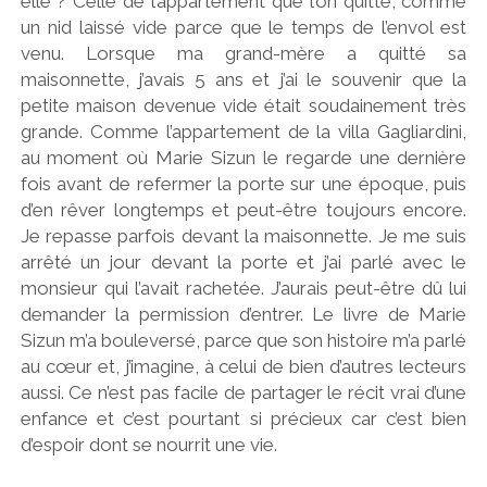
elle ? Celle de l’appartement que l’on quitte, comme
un nid laissé vide parce que le temps de l’envol est
venu. Lorsque ma grand-mère a quitté sa
maisonnette, j’avais 5 ans et j’ai le souvenir que la
petite maison devenue vide était soudainement très
grande. Comme l’appartement de la villa Gagliardini,
au moment où Marie Sizun le regarde une dernière
fois avant de refermer la porte sur une époque, puis
d’en rêver longtemps et peut-être toujours encore.
Je repasse parfois devant la maisonnette. Je me suis
arrêté un jour devant la porte et j’ai parlé avec le
monsieur qui l’avait rachetée. J’aurais peut-être dû lui
demander la permission d’entrer. Le livre de Marie
Sizun m’a bouleversé, parce que son histoire m’a parlé
au cœur et, j’imagine, à celui de bien d’autres lecteurs
aussi. Ce n’est pas facile de partager le récit vrai d’une
enfance et c’est pourtant si précieux car c’est bien
d’espoir dont se nourrit une vie.