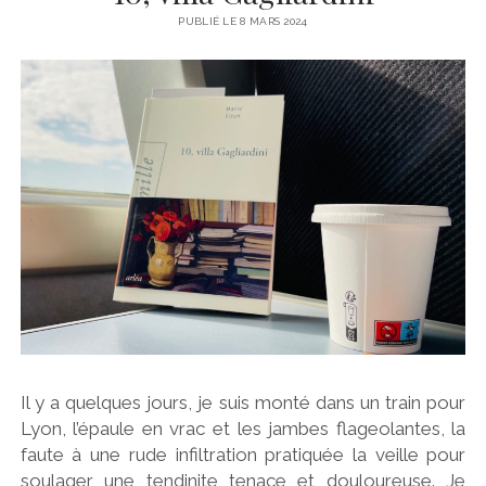
Y
PUBLIÉ LE 8 MARS 2024
v
e
s
L
e
B
o
Il y a quelques jours, je suis monté dans un train pour
Lyon, l’épaule en vrac et les jambes flageolantes, la
r
faute à une rude infiltration pratiquée la veille pour
soulager une tendinite tenace et douloureuse. Je